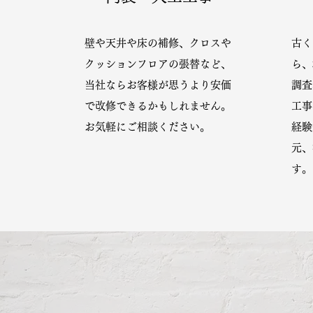
壁や天井や床の補修、クロスや
古く
クッションフロアの張替など、
ら、
当社ならお客様が思うより安価
調査
で改修できるかもしれません。
工事
お気軽にご相談ください。
経験
元、
す。