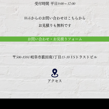
9:00～17:00
受付時間 平日
Web
からのお問い合わせはこちらから
​お見積りも無料です
お問い合わせ・お見積りフォーム
500-8384
3
13-10
YS
〒
岐阜市薮田南
丁目
トラストビル
アクセス