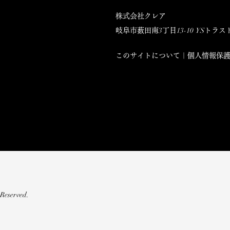
株式会社クレア
3
13-10
YS
岐阜市薮田南
丁目
トラス
​このサイトについて｜個人情報保
 Reserved.