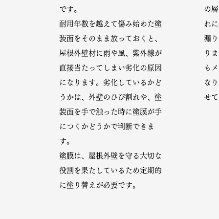
です。
の層
耐用年数を越えて傷み始めた塗
れに
装面をそのまま放っておくと、
漏り
屋根外壁材に雨や風、紫外線が
りま
直接当たってしまい劣化の原因
もメ
になります。劣化しているかど
なり
うかは、外壁のひび割れや、塗
せて
装面を手で触った時に塗膜が手
につくかどうかで判断できま
す。
塗膜は、屋根外壁を守る大切な
役割を果たしているため定期的
に塗り替えが必要です。