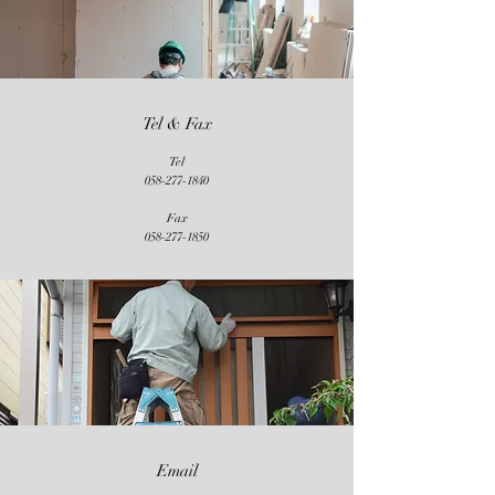
Tel & Fax
Tel
058-277-1840
Fax
​058-277-1850
Email