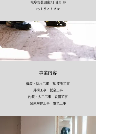
岐阜市薮田南
3
丁目
13-10
YS
トラストビル​
事業内容
塗装・防水工事 瓦 漆喰工事
外構工事 板金工事
内装・大工工事 設備工事
家屋解体工事 ​電気工事