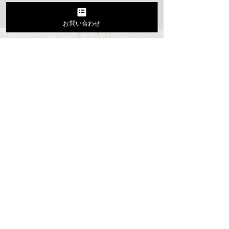
info@crea-g.jp
お問い合わせ
☎
058-277-1840
受付時間 平日
9:00～17:00
Web
からのお問い合わせはこちらから
​お見積りも無料です
お問い合わせ・お見積りフォーム
〒
500-8384
岐阜市薮田南
3
丁目
13-10
YS
トラストビル
アクセス
HOME
クレアについて
​ご挨拶